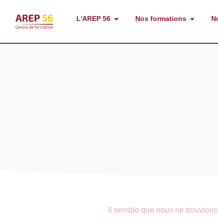
L'AREP 56
Nos formations
N
Il semble que nous ne trouvions