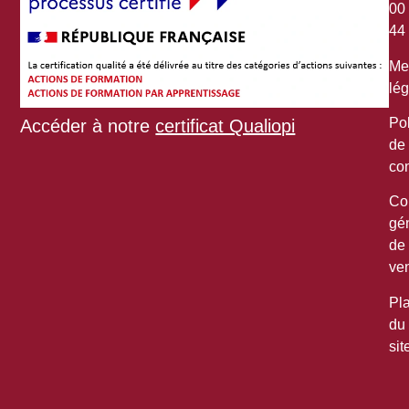
00
44
Me
lég
Pol
Accéder à notre
certificat Qualiopi
de
con
Co
gé
de
ve
Pl
du
sit